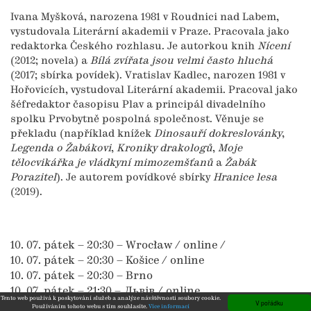
Ivana Myšková, narozena 1981 v Roudnici nad Labem,
vystudovala Literární akademii v Praze. Pracovala jako
redaktorka Českého rozhlasu. Je autorkou knih
Nícení
(2012; novela) a
Bílá zvířata jsou velmi často hluchá
(2017; sbírka povídek). Vratislav Kadlec, narozen 1981 v
Hořovicích, vystudoval Literární akademii. Pracoval jako
šéfredaktor časopisu Plav a principál divadelního
spolku Prvobytně pospolná společnost. Věnuje se
překladu (například knížek
Dinosauří dokreslovánky
,
Legenda o Žabákovi
,
Kroniky drakologů
,
Moje
tělocvikářka je vládkyní mimozemšťanů
a
Žabák
Porazitel
). Je autorem povídkové sbírky
Hranice lesa
(2019).
10. 07. pátek – 20:30 – Wrocław / online /
10. 07. pátek – 20:30 – Košice / online
10. 07. pátek – 20:30 – Brno
10. 07. pátek – 21:30 – Львів / online
Tento web používá k poskytování služeb a analýze návštěvnosti soubory cookie.
V pořádku
11. 07. sobota – 20:30 – Ostrava
Používáním tohoto webu s tím souhlasíte.
Více informací