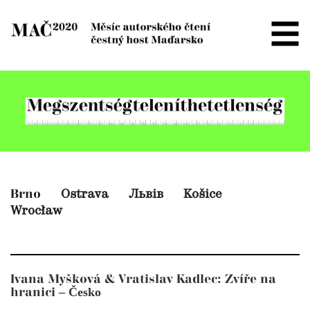
Ostrava
Львів
Košice
Brno
Wrocław
Ivana Myšková & Vratislav Kadlec: Zvíře na
– Česko
hranici